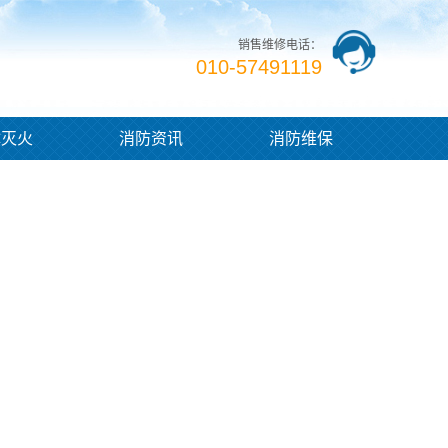
销售维修电话：
010-57491119
体灭火
消防资讯
消防维保