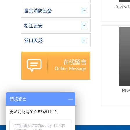
阿波罗L
世宗消防设备
松江云安
营口天成
阿波
请您留言
唐龙消防网010-57491119