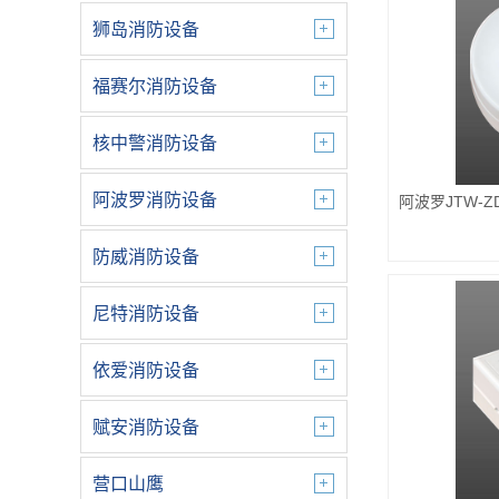
狮岛消防设备
福赛尔消防设备
核中警消防设备
阿波罗消防设备
阿波罗JTW-Z
防威消防设备
尼特消防设备
依爱消防设备
赋安消防设备
营口山鹰