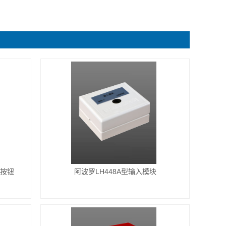
栓按钮
阿波罗LH448A型输入模块