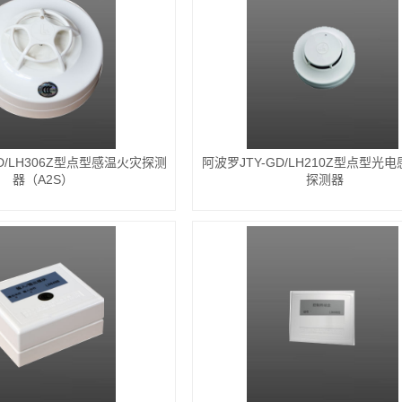
D/LH306Z型点型感温火灾探测
阿波罗JTY-GD/LH210Z型点型光
器（A2S）
探测器