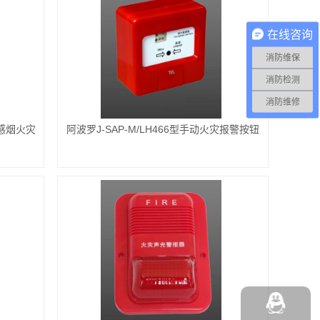
在线咨询
消防维保
消防检测
消防维修
电感烟火灾
阿波罗J-SAP-M/LH466型手动火灾报警按钮