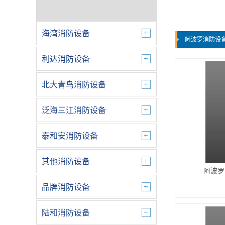
海湾消防设备
阿波罗消防设
利达消防设备
北大青鸟消防设备
泛海三江消防设备
泰和安消防设备
其他消防设备
阿波罗
品牌消防设备
陆和消防设备