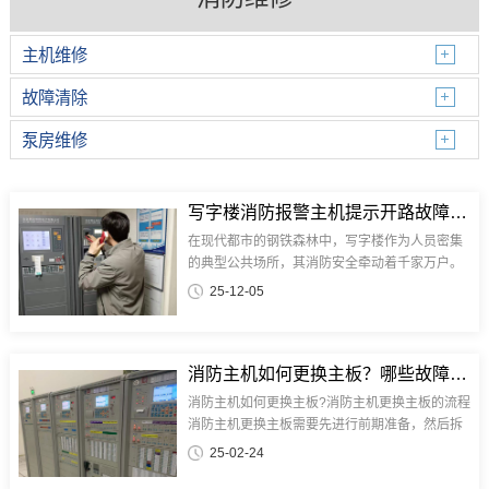
主机维修
故障清除
泵房维修
写字楼消防报警主机提示开路故障的维修措施
在现代都市的钢铁森林中，写字楼作为人员密集
的典型公共场所，其消防安全牵动着千家万户。
当消防主机——这座建筑消防系统的"大脑"——
25-12-05
出现故障时，整栋大楼的火灾预警与处置能力将
瞬间陷入瘫痪状态。日常维护中常见的主机误报
可能令人掉以轻心，但若设备持续带病运行，一
旦遭遇真实火情，延迟的报警信号、失效的联动
消防主机如何更换主板？哪些故障需要更换消防主机的主板？
控制将使初起火灾失去最佳扑救时机。正如人体
消防主机如何更换主板?消防主机更换主板的流程‌
需要定期体检，消防主机同样需要专业维保人员
消防主机更换主板需要先进行前期准备，然后拆
通过系统调试、线路检测、模块更换等标准化流
除旧主板，再···
25-02-24
程及时消除隐患。只有保持消防系统始终处于战
备状态，才能真正为写字楼筑牢那道看不见却至