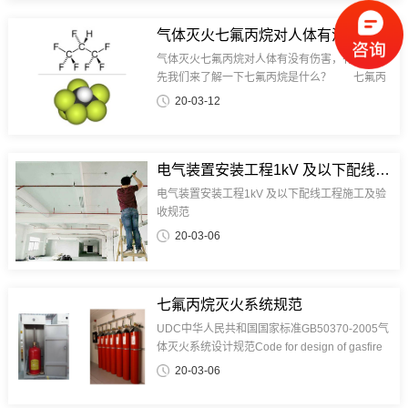
烷灭火设备和有管网七氟丙烷气体灭火系统几种
类型。 那么在做规划的时候，到底应该选择
气体灭火七氟丙烷对人体有没有伤害，有毒吗
哪种气体灭火系统以及类型呢？ 本文通过剖
气体灭火七氟丙烷对人体有没有伤害，有毒吗首
析不同型式的气体灭火系统，从标准要求、适用
先我们来了解一下七氟丙烷是什么？ 七氟丙
范围、经济性等方面比照，期望对大家规划选型
烷（HFC-227ea/FM200）是一种以化学灭火为
20-03-12
时有所参阅。
主兼有物理灭火作用的洁净气体化学灭火剂；化
学式是CF3-chf-CF3，或C3HF7，熔点是
131℃、沸点是16.4℃。微溶于水
（260mg/L）。···
电气装置安装工程1kV 及以下配线工程施工及验收规范
电气装置安装工程1kV 及以下配线工程施工及验
收规范
20-03-06
七氟丙烷灭火系统规范
UDC中华人民共和国国家标准GB50370-2005气
体灭火系统设计规范Code for design of gasfire
extinguishing systems2006－03－01 发布 2006
20-03-06
－05－01 实施中 中 华 华 人 人 民 民 共 共 和 和
国 国 建 建 设 设 部国 家 质 量 技 术 监 督 检 验