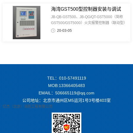
路直接控制盘，完成对消防控制系统中重要设备
的控制；可扩充消防广播控制盘和消防电话控制
海湾GST500型控制器安装与调试
盘，组成消防广播和消防电话系统；每个回路最
JB-QB-GST500、JB-QG/QT-GST5000（简称
多可同时配置4台64点手动消防启动盘+4台14路
GST500/GST5000）火灾报警控制器（联动型）
直接控制盘+两个消防广播控制盘（或2个消防电
（简称为控制器）是海湾公司推出的新一代火灾
20-03-05
话控制盘或1个消防广播控制盘+1个消防电话控
报警控制器，为适应工程设计的需要本控制器兼
制盘）控制器可加配联动控制用电···
有联动控制功能，可与海湾公司的其它产品配套
使用组成配置灵活的报警联动一体化控制系统，
特别适合大中型火灾报警及消防联动一体化控制
系统的应用。主要特点如下：
TEL：010-57491119
MOB:13366405483
EMAIL：506665119@qq.com
公司地址：北京市通州区M5运河1号3号楼403室
亿杰（北京）消防工程有限公司