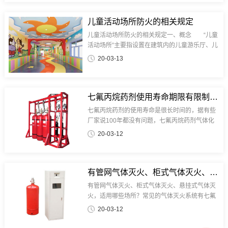
关重要的···
儿童活动场所防火的相关规定
儿童活动场所防火的相关规定一、概念 “儿童
活动场所”主要指设置在建筑内的儿童游乐厅、儿
童乐园、儿童培训班、早教中心等类似用途的场
20-03-13
所。 依据《托儿所、幼儿园建筑设计规范》
要求：托儿所是用于哺育和培育3周岁以下婴幼儿
使用的场所。幼儿园是对3周岁～6周岁的幼儿进
行集中保育、教育的学前使用场所。二、托儿
七氟丙烷药剂使用寿命期限有限制吗？
所、幼儿园的儿童用房和儿童游乐厅等儿童活动
七氟丙烷药剂的使用寿命是很长时间的，据有些
场所其设置场所的建筑及楼层要求 1.宜设置
厂家说100年都没有问题，七氟丙烷药剂气体化
在独立的建筑内，且不应设置在地下···
学性质比较稳定（常温下）。七氟丙烷 那么
20-03-12
市场上经常听说要充装七氟丙烷是怎么回事呢？
其实主要是以下两个个方面： 1、有泄漏，压
力不足或重量不足了。此时是需要充装的；
2、七氟丙烷药剂钢瓶需要检测了，钢瓶检测是需
有管网气体灭火、柜式气体灭火、悬挂式气体灭火，适用哪些场所？
要把药剂抽出来然后再装进去的，此过程也会有
有管网气体灭火、柜式气体灭火、悬挂式气体灭
损耗。 所以七氟丙烷药剂的使用寿命最主要
火，适用哪些场所？常见的气体灭火系统有七氟
是和钢瓶有关系的。至···
丙烷气体灭火系统、IG541气体灭火系统、二氧
20-03-12
化碳气体灭火系统等。 其中七氟丙烷灭火系
统又分为悬挂式七氟丙烷灭火设备、柜式七氟丙