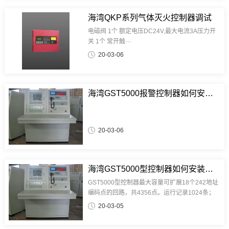
检 疫 总 局 2前 言本规范是根据建设部建标
[2002]26 号文《二○○一~二○○二年度工···
海湾QKP系列气体灭火控制器调试
电磁阀 1个 额定电压DC24V,最大电流3A压力开
关 1个 常开触···
20-03-06
海湾GST5000报警控制器如何安装与调试
20-03-06
海湾GST5000型控制器如何安装与调试
GST5000型控制器最大容量可扩展18个242地址
编码点的回路，共4356点。运行记录1024条；
火警记录1024条；操作记录128条。联动公式
20-03-05
1000条。控制器可配置多块手动消防启动盘，完
成对总线制外控设备的手动控制；可配置多块14