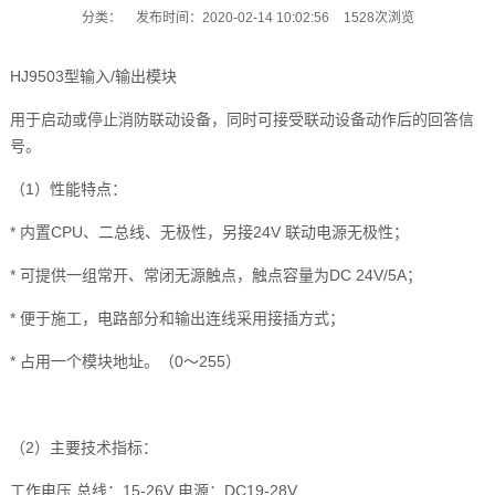
分类：
发布时间：2020-02-14 10:02:56
1528次浏览
HJ9503型输入/输出模块
用于启动或停止消防联动设备，同时可接受联动设备动作后的回答信
号。
（1）性能特点：
* 内置CPU、二总线、无极性，另接24V 联动电源无极性；
* 可提供一组常开、常闭无源触点，触点容量为DC 24V/5A；
* 便于施工，电路部分和输出连线采用接插方式；
* 占用一个模块地址。（0～255）
（2）主要技术指标：
工作电压 总线：15-26V 电源：DC19-28V