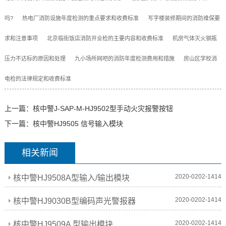
吗?
热电厂消防设施年度检测的重点要求和收费标准
写字楼装修期间的消防维保要
求和注意事项
北京临街饭店消防开业检的主要内容和收费标准
机房气体灭火钢瓶
压力不达标的原因和处理
九小场所网吧的消防年度检测费用和措施
房山区学校消
电检的法律规定和收费标准
上一篇：
核中警J-SAP-M-HJ9502型手动火灾报警按钮
下一篇：
核中警HJ9505 信号输入模块
相关新闻
2020-0202-1414
核中警HJ9508A型输入/输出模块
2020-0202-1414
核中警HJ9030B型编码声光警报器
2020-0202-1414
核中警HJ9509A 型输出模块