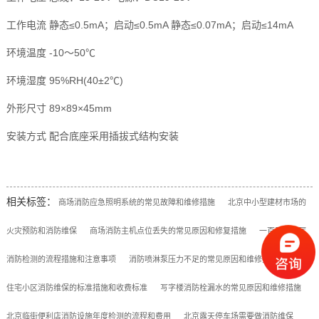
工作电流 静态≤0.5mA；启动≤0.5mA 静态≤0.07mA；启动≤14mA
环境温度 -10～50℃
环境湿度 95%RH(40±2℃)
外形尺寸 89×89×45mm
安装方式 配合底座采用插拔式结构安装
相关标签：
商场消防应急照明系统的常见故障和维修措施
北京中小型建材市场的
火灾预防和消防维保
商场消防主机点位丢失的常见原因和修复措施
一百平咖啡厅
消防检测的流程措施和注意事项
消防喷淋泵压力不足的常见原因和维修措施
昌平
住宅小区消防维保的标准措施和收费标准
写字楼消防栓漏水的常见原因和维修措施
北京临街便利店消防设施年度检测的流程和费用
北京露天停车场需要做消防维保