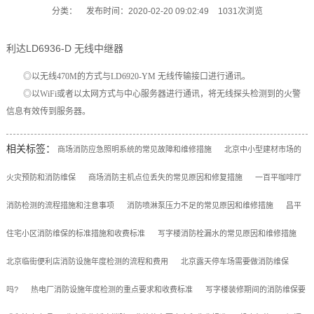
分类：
发布时间：2020-02-20 09:02:49
1031次浏览
利达LD6936-D 无线中继器
◎以无线470M的方式与LD6920-YM 无线传输接口进行通讯。
◎以WiFi或者以太网方式与中心服务器进行通讯，将无线探头检测到的火警
信息有效传到服务器。
相关标签：
商场消防应急照明系统的常见故障和维修措施
北京中小型建材市场的
火灾预防和消防维保
商场消防主机点位丢失的常见原因和修复措施
一百平咖啡厅
消防检测的流程措施和注意事项
消防喷淋泵压力不足的常见原因和维修措施
昌平
住宅小区消防维保的标准措施和收费标准
写字楼消防栓漏水的常见原因和维修措施
北京临街便利店消防设施年度检测的流程和费用
北京露天停车场需要做消防维保
吗?
热电厂消防设施年度检测的重点要求和收费标准
写字楼装修期间的消防维保要